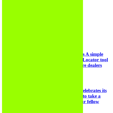
BLOG
How to Find Authorized Delinte Dealers
A simple
how-to guide on using Delinte’s Dealer Locator tool
to find the closest authorized Delinte Tire dealers
near you.
Celebrating America 250!
As America celebrates its
250th anniversary, Delinte Tires wants to take a
moment to celebrate this nation with our fellow
Americans.