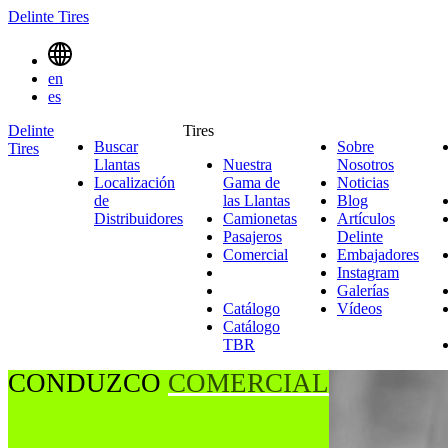
Delinte Tires
MENU
en
TOGGLE
es
Delinte
Tires
Buscar
Sobre
Tires
SEARCH
Llantas
Nuestra
Nosotros
Sobre
MENUES
Localización
Gama de
Noticias
Noticias
Nosotro
de
las Llantas
Nuestra
Blog
Blog
Distribuidores
Camionetas
Gama
Camionetas
Artículos
Pasajeros
Pasajeros
de
Delinte
Artículos
Comercial
Comercial
las
Embajadores
Delinte
Emb
Llantas
Instagram
Instagr
Galerías
Galerías
Catálogo
Vídeos
Vídeos
Catálogo
TBR
CONDUZCO
CAMIONETAS
Delinte
Tires