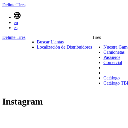
Delinte Tires
Menu
en
Toggle
es
Delinte Tires
Tires
Buscar Llantas
Search
Localización de Distribuidores
Nuestra Gama
Menues
Camionetas
C
Pasajeros
Pasa
Comercial
Co
Catálogo
Catálogo TB
Instagram