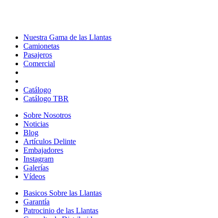
Nuestra Gama de las Llantas
Nuestra
Camionetas
Camionetas
Gama
Pasajeros
Pasajeros
de
Comercial
Comercial
las
Llantas
Catálogo
Catálogo TBR
Sobre Nosotros
Sobre
Noticias
Noticias
Nosotros
Blog
Blog
Artículos Delinte
Artículos
Embajadores
Embajadores
Delinte
Instagram
Instagram
Galerías
Galerías
Vídeos
Vídeos
Basicos Sobre las Llantas
Basicos
Garantía
Garantía
Sobre
Patrocinio de las Llantas
Patrocinio
las