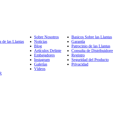
Sobre Nosotros
Sobre
Basicos Sobre las Llantas
 de las Llantas
Nuestra
Noticias
Noticias
Nosotros
Garantía
Garantía
amionetas
Gama
Blog
Blog
Patrocinio de las Llantas
P
jeros
de
Artículos Delinte
Artículos
Consulta de Distribuidore
d
mercial
las
Embajadores
Embajadores
Delinte
Registro
l
Llantas
Instagram
Instagram
Seguridad del Producto
Se
L
Galerías
Galerías
Privacidad
de
Vídeos
Vídeos
Pr
R