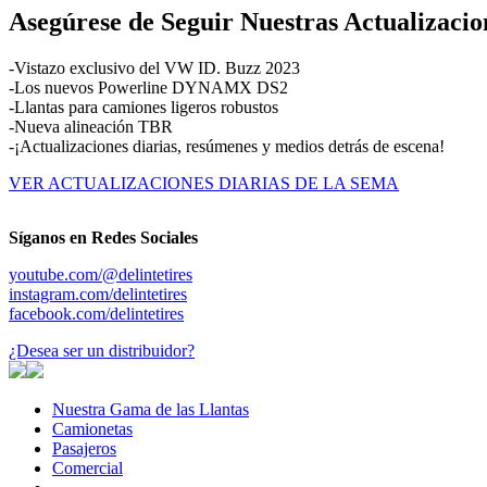
Asegúrese de Seguir Nuestras Actualizacio
-Vistazo exclusivo del VW ID. Buzz 2023
-Los nuevos Powerline DYNAMX DS2
-Llantas para camiones ligeros robustos
-Nueva alineación TBR
-¡Actualizaciones diarias, resúmenes y medios detrás de escena!
VER ACTUALIZACIONES DIARIAS DE LA SEMA
Síganos en Redes Sociales
youtube.com/@delintetires
instagram.com/delintetires
facebook.com/delintetires
¿Desea ser un distribuidor?
Nuestra Gama de las Llantas
Nuestra
Camionetas
Camionetas
Gama
Pasajeros
Pasajeros
de
Comercial
Comercial
las