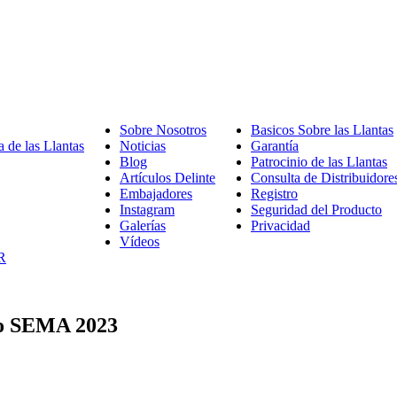
Sobre Nosotros
Sobre
Basicos Sobre las Llantas
 de las Llantas
Nuestra
Noticias
Noticias
Nosotros
Garantía
Garantía
amionetas
Gama
Blog
Blog
Patrocinio de las Llantas
P
jeros
de
Artículos Delinte
Artículos
Consulta de Distribuidore
d
mercial
las
Embajadores
Embajadores
Delinte
Registro
l
Llantas
Instagram
Instagram
Seguridad del Producto
Se
L
Galerías
Galerías
Privacidad
de
Vídeos
Vídeos
Pr
R
xpo SEMA 2023