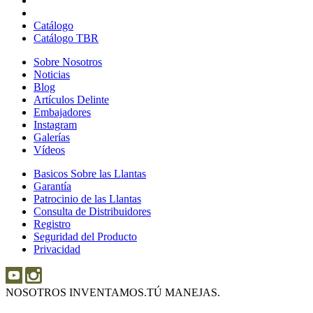
Llantas
Catálogo
Catálogo TBR
Sobre Nosotros
Sobre
Noticias
Noticias
Nosotros
Blog
Blog
Artículos Delinte
Artículos
Embajadores
Embajadores
Delinte
Instagram
Instagram
Galerías
Galerías
Vídeos
Vídeos
Basicos Sobre las Llantas
Basicos
Garantía
Garantía
Sobre
Patrocinio de las Llantas
Patrocinio
las
Consulta de Distribuidores
de
Llantas
Consulta
Registro
las
de
Seguridad del Producto
Seguridad
Llantas
Distribuidores
Privacidad
del
Producto
NOSOTROS INVENTAMOS.
TÚ MANEJAS.