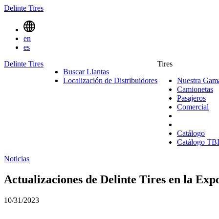
Delinte Tires
Menu
en
Toggle
es
Delinte Tires
Tires
Buscar Llantas
Search
Localización de Distribuidores
Nuestra Gama
Menues
Camionetas
C
Pasajeros
Pasa
Comercial
Co
Catálogo
Catálogo TB
Noticias
Actualizaciones de Delinte Tires en la E
10/31/2023