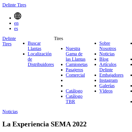
Delinte Tires
Menu
en
Toggle
es
Delinte
Tires
Buscar
Sobre
Tires
Search
Llantas
Nuestra
Nosotros
Sobre
Menues
Localización
Gama de
Noticias
Noticias
Nosotro
de
las Llantas
Nuestra
Blog
Blog
Distribuidores
Camionetas
Gama
Camionetas
Artículos
Pasajeros
Pasajeros
de
Delinte
Artículos
Comercial
Comercial
las
Embajadores
Delinte
Emb
Llantas
Instagram
Instagr
Galerías
Galerías
Catálogo
Vídeos
Vídeos
Catálogo
TBR
Noticias
La Experiencia SEMA 2022