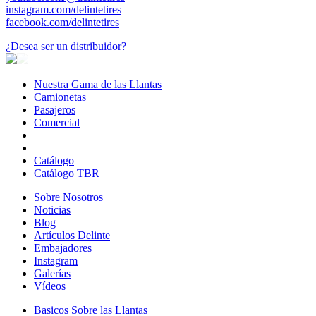
instagram.com/delintetires
facebook.com/delintetires
¿Desea ser un distribuidor?
Nuestra Gama de las Llantas
Nuestra
Camionetas
Camionetas
Gama
Pasajeros
Pasajeros
de
Comercial
Comercial
las
Llantas
Catálogo
Catálogo TBR
Sobre Nosotros
Sobre
Noticias
Noticias
Nosotros
Blog
Blog
Artículos Delinte
Artículos
Embajadores
Embajadores
Delinte
Instagram
Instagram
Galerías
Galerías
Vídeos
Vídeos
Basicos Sobre las Llantas
Basicos