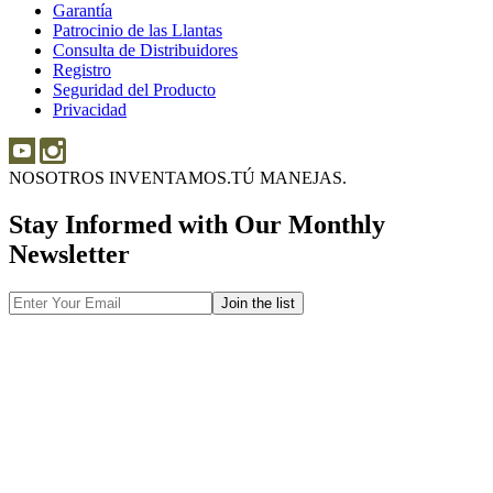
Garantía
Garantía
Sobre
Patrocinio de las Llantas
Patrocinio
las
Consulta de Distribuidores
de
Llantas
Consulta
Registro
las
de
Seguridad del Producto
Seguridad
Llantas
Distribuidores
Privacidad
del
Producto
NOSOTROS INVENTAMOS.
TÚ MANEJAS.
Stay Informed with Our Monthly
Newsletter
Email
Address